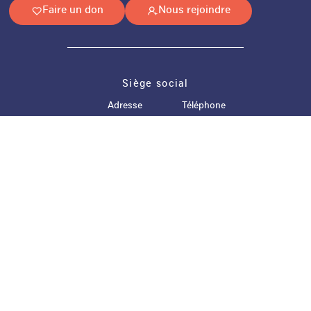
Faire un don
Nous rejoindre
Siège social
Adresse
Téléphone
AFTC BFC
03 81 88 98 60
7 avenue de Montrapon
25000 Besançon
Nos réseaux
Email
facebook
instagram
linkedin
contact@aftc-bfc.fr
Horaires
Lundi
De 9h00 à 12h00 et de 13h30 à 16h30
Mardi
De 9h00 à 12h00 et de 13h30 à 16h30
Mercredi
De 9h00 à 12h00 et de 13h30 à 16h30
Jeudi
De 9h00 à 12h00 et de 13h30 à 16h30