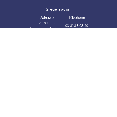
Siège social
Adresse
Téléphone
AFTC BFC
03 81 88 98 60
7 avenue de Montrapon
25000 Besançon
Nos réseaux
Email
facebook
instagram
linkedin
contact@aftc-bfc.fr
Horaires
Lundi
De 9h00 à 12h00 et de 13h30 à 16h30
Mardi
De 9h00 à 12h00 et de 13h30 à 16h30
Mercredi
De 9h00 à 12h00 et de 13h30 à 16h30
Jeudi
De 9h00 à 12h00 et de 13h30 à 16h30
Vendredi
De 9h00 à 12h00 et de 13h30 à 16h00
Samedi
Fermé
Dimanche
Fermé